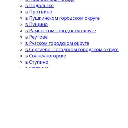
в Подольске
в Протвино
в Пушкинском городском округе
в Пущино
в Раменском городском округе
в Реутове
в Рузском городском округе
в Сергиево-Посадском городском округе
в Солнечногорске
в Ступино
в Фрязино
в Химках
в Черноголовке
в Шатуре
в Щёлковском городском округе
Чистка колодцев
в Москве
в Одинцово
в Можайске
в Наро-Фоминске