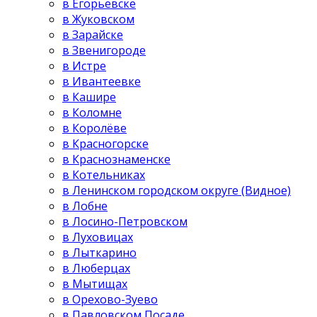
в Егорьевске
в Жуковском
в Зарайске
в Звенигороде
в Истре
в Ивантеевке
в Кашире
в Коломне
в Королёве
в Красногорске
в Краснознаменске
в Котельниках
в Ленинском городском округе (Видное)
в Лобне
в Лосино-Петровском
в Луховицах
в Лыткарино
в Люберцах
в Мытищах
в Орехово-Зуево
в Павловском Посаде