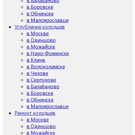
в Балабаново
в Боровске
в Обнинске
в Малоярославце
Углубление колодцев
в Москве
в Одинцово
в Можайске
в Наро-Фоминске
в Клине
в Волоколамске
в Чехове
в Серпухове
в Балабаново
в Боровске
в Обнинске
в Малоярославце
Ремонт колодцев
в Москве
в Одинцово
в Можайске