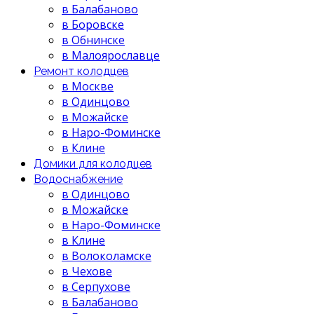
в Балабаново
в Боровске
в Обнинске
в Малоярославце
Ремонт колодцев
в Москве
в Одинцово
в Можайске
в Наро-Фоминске
в Клине
Домики для колодцев
Водоснабжение
в Одинцово
в Можайске
в Наро-Фоминске
в Клине
в Волоколамске
в Чехове
в Серпухове
в Балабаново