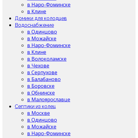
в Наро-Фоминске
в Клине
Домики для колодцев
Водоснабжение
в Одинцово
в Можайске
в Наро-Фоминске
в Клине
в Волоколамске
в Чехове
в Серпухове
в Балабаново
в Боровске
в Обнинске
в Малоярославце
Септики из колец
в Москве
в Одинцово
в Можайске
в Наро-Фоминске