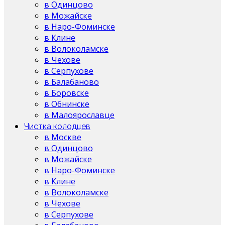
в Одинцово
в Можайске
в Наро-Фоминске
в Клине
в Волоколамске
в Чехове
в Серпухове
в Балабаново
в Боровске
в Обнинске
в Малоярославце
Чистка колодцев
в Москве
в Одинцово
в Можайске
в Наро-Фоминске
в Клине
в Волоколамске
в Чехове
в Серпухове