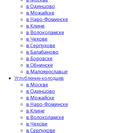
в Одинцово
в Можайске
в Наро-Фоминске
в Клине
в Волоколамске
в Чехове
в Серпухове
в Балабаново
в Боровске
в Обнинске
в Малоярославце
Углубление колодцев
в Москве
в Одинцово
в Можайске
в Наро-Фоминске
в Клине
в Волоколамске
в Чехове
в Серпухове