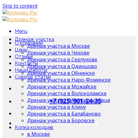
Skip to content
Menu
Дренаж участка
О компании
Дренаж участка в Москве
Цены
Дренаж участка в Чехове
Отзывы
Дренаж участка в Серпухове
Контакты
Дренаж участка в Одинцово
Наши работы
Дренаж участка в Обнинске
Советы, статьи
Дренаж участка в Наро-Фоминске
Дренаж участка в Можайске
Дренаж участка в Волоколамске
Дренаж участка в Малоярославце
+7 (925) 901-24-35
Дренаж участка в Клину
Дренаж участка в Балабаново
Дренаж участка в Боровске
ЗАКАЗАТЬ ЗВОНОК
Копка колодцев
в Москве