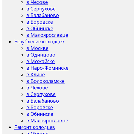
в Чехове
в Серпухове
в Балабаново
в Боровске
в Обнинске
в Малоярославце
Углубление колодцев
в Москве
в Одинцово
в Можайске
в Наро-Фоминске
в Клине
в Волоколамске
в Чехове
в Серпухове
в Балабаново
в Боровске
в Обнинске
в Малоярославце
Ремонт колодцев
в Москве