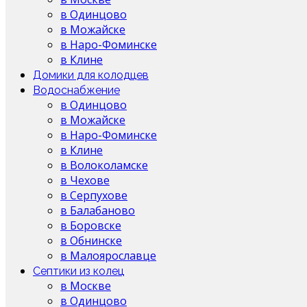
в Одинцово
в Можайске
в Наро-Фоминске
в Клине
Домики для колодцев
Водоснабжение
в Одинцово
в Можайске
в Наро-Фоминске
в Клине
в Волоколамске
в Чехове
в Серпухове
в Балабаново
в Боровске
в Обнинске
в Малоярославце
Септики из колец
в Москве
в Одинцово