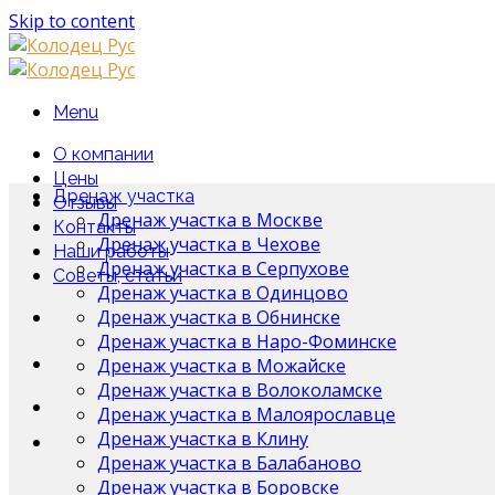
Skip to content
Menu
О компании
Цены
Дренаж участка
Отзывы
Дренаж участка в Москве
Контакты
Дренаж участка в Чехове
Наши работы
Дренаж участка в Серпухове
Советы, статьи
Дренаж участка в Одинцово
Дренаж участка в Обнинске
Дренаж участка в Наро-Фоминске
Дренаж участка в Можайске
Дренаж участка в Волоколамске
Дренаж участка в Малоярославце
Дренаж участка в Клину
Дренаж участка в Балабаново
Дренаж участка в Боровске