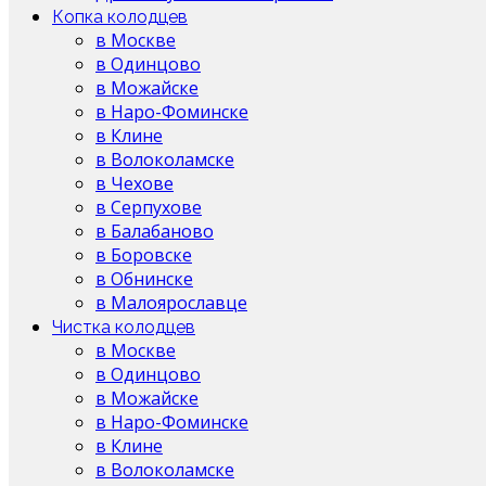
Копка колодцев
в Москве
в Одинцово
в Можайске
в Наро-Фоминске
в Клине
в Волоколамске
в Чехове
в Серпухове
в Балабаново
в Боровске
в Обнинске
в Малоярославце
Чистка колодцев
в Москве
в Одинцово
в Можайске
в Наро-Фоминске
в Клине
в Волоколамске