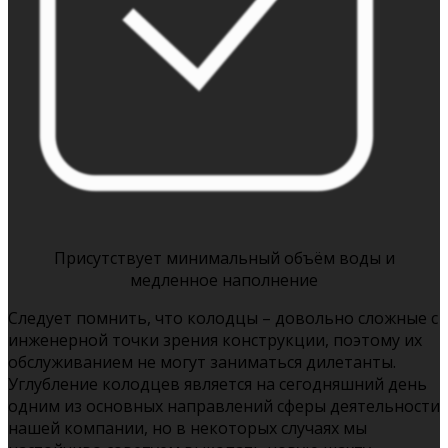
Присутствует минимальный объём воды и
медленное наполнение
Следует помнить, что колодцы – довольно сложные с
инженерной точки зрения конструкции, поэтому их
обслуживанием не могут заниматься дилетанты.
Углубление колодцев является на сегодняшний день
одним из основных направлений сферы деятельности
нашей компании, но в некоторых случаях мы