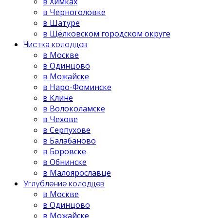
в Химках
в Черноголовке
в Шатуре
в Щёлковском городском округе
Чистка колодцев
в Москве
в Одинцово
в Можайске
в Наро-Фоминске
в Клине
в Волоколамске
в Чехове
в Серпухове
в Балабаново
в Боровске
в Обнинске
в Малоярославце
Углубление колодцев
в Москве
в Одинцово
в Можайске