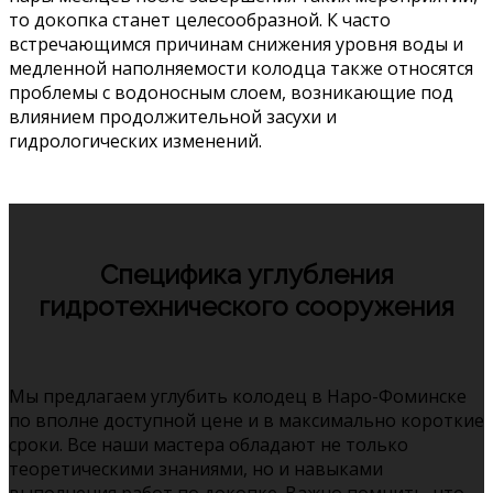
то докопка станет целесообразной. К часто
встречающимся причинам снижения уровня воды и
медленной наполняемости колодца также относятся
проблемы с водоносным слоем, возникающие под
влиянием продолжительной засухи и
гидрологических изменений.
Специфика углубления
гидротехнического сооружения
Мы предлагаем углубить колодец в Наро-Фоминске
по вполне доступной цене и в максимально короткие
сроки. Все наши мастера обладают не только
теоретическими знаниями, но и навыками
выполнения работ по докопке. Важно помнить, что