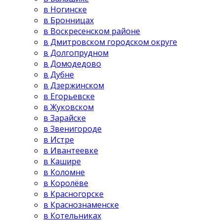
в Ногинске
в Бронницах
в Воскресенском районе
в Дмитровском городском округе
в Долгопрудном
в Домодедово
в Дубне
в Дзержинском
в Егорьевске
в Жуковском
в Зарайске
в Звенигороде
в Истре
в Ивантеевке
в Кашире
в Коломне
в Королёве
в Красногорске
в Краснознаменске
в Котельниках