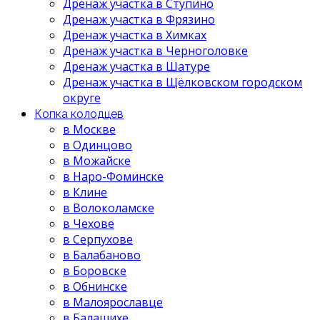
Дренаж участка в Ступино
Дренаж участка в Фрязино
Дренаж участка в Химках
Дренаж участка в Черноголовке
Дренаж участка в Шатуре
Дренаж участка в Щёлковском городском
округе
Копка колодцев
в Москве
в Одинцово
в Можайске
в Наро-Фоминске
в Клине
в Волоколамске
в Чехове
в Серпухове
в Балабаново
в Боровске
в Обнинске
в Малоярославце
в Балашихе