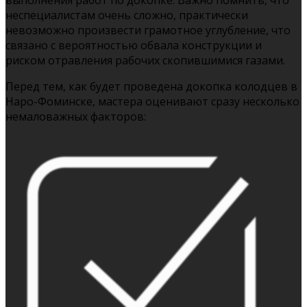
неспециалистам очень сложно, практически
невозможно произвести грамотное углубление, что
связано с вероятностью обвала конструкции и
риском отравления рабочих скопившимися газами.
Перед тем, как будет проведена докопка колодцев в
Наро-Фоминске, мастера оценивают сразу несколько
немаловажных факторов: