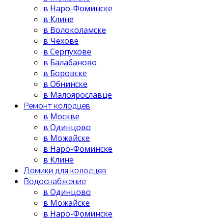
в Наро-Фоминске
в Клине
в Волоколамске
в Чехове
в Серпухове
в Балабаново
в Боровске
в Обнинске
в Малоярославце
Ремонт колодцев
в Москве
в Одинцово
в Можайске
в Наро-Фоминске
в Клине
Домики для колодцев
Водоснабжение
в Одинцово
в Можайске
в Наро-Фоминске