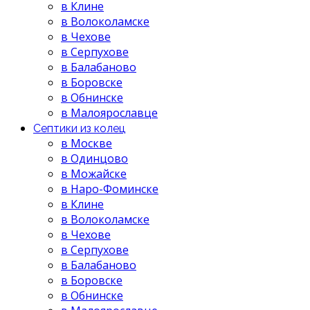
в Клине
в Волоколамске
в Чехове
в Серпухове
в Балабаново
в Боровске
в Обнинске
в Малоярославце
Септики из колец
в Москве
в Одинцово
в Можайске
в Наро-Фоминске
в Клине
в Волоколамске
в Чехове
в Серпухове
в Балабаново
в Боровске
в Обнинске