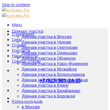
Skip to content
Menu
Дренаж участка
О компании
Дренаж участка в Москве
Цены
Дренаж участка в Чехове
Отзывы
Дренаж участка в Серпухове
Контакты
Дренаж участка в Одинцово
Наши работы
Дренаж участка в Обнинске
Советы, статьи
Дренаж участка в Наро-Фоминске
Дренаж участка в Можайске
Дренаж участка в Волоколамске
Дренаж участка в Малоярославце
+7 (925) 901-24-35
Дренаж участка в Клину
Дренаж участка в Балабаново
Дренаж участка в Боровске
ЗАКАЗАТЬ ЗВОНОК
Копка колодцев
в Москве