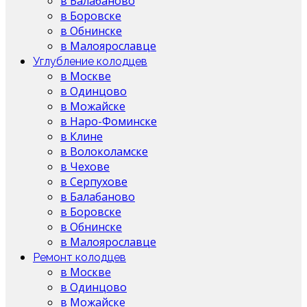
в Балабаново
в Боровске
в Обнинске
в Малоярославце
Углубление колодцев
в Москве
в Одинцово
в Можайске
в Наро-Фоминске
в Клине
в Волоколамске
в Чехове
в Серпухове
в Балабаново
в Боровске
в Обнинске
в Малоярославце
Ремонт колодцев
в Москве
в Одинцово
в Можайске