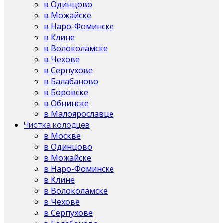
в Одинцово
в Можайске
в Наро-Фоминске
в Клине
в Волоколамске
в Чехове
в Серпухове
в Балабаново
в Боровске
в Обнинске
в Малоярославце
Чистка колодцев
в Москве
в Одинцово
в Можайске
в Наро-Фоминске
в Клине
в Волоколамске
в Чехове
в Серпухове