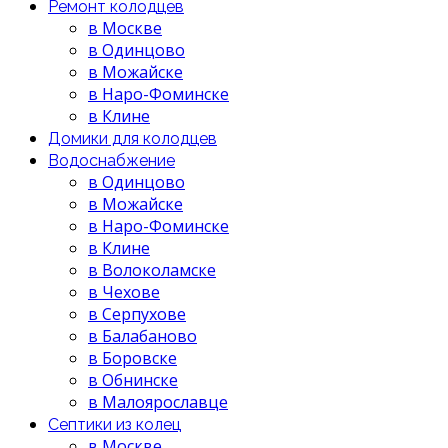
Ремонт колодцев
в Москве
в Одинцово
в Можайске
в Наро-Фоминске
в Клине
Домики для колодцев
Водоснабжение
в Одинцово
в Можайске
в Наро-Фоминске
в Клине
в Волоколамске
в Чехове
в Серпухове
в Балабаново
в Боровске
в Обнинске
в Малоярославце
Септики из колец
в Москве