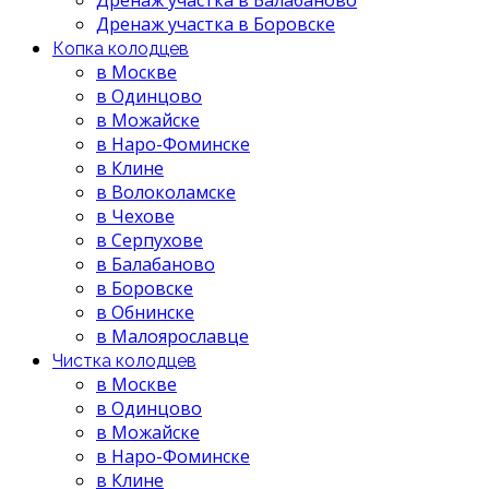
Дренаж участка в Боровске
Копка колодцев
в Москве
в Одинцово
в Можайске
в Наро-Фоминске
в Клине
в Волоколамске
в Чехове
в Серпухове
в Балабаново
в Боровске
в Обнинске
в Малоярославце
Чистка колодцев
в Москве
в Одинцово
в Можайске
в Наро-Фоминске
в Клине