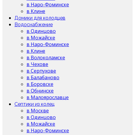
в Наро-Фоминске
в Клине
Домики для колодцев
Водоснабжение
в Одинцово
в Можайске
в Наро-Фоминске
в Клине
в Волоколамске
в Чехове
в Серпухове
в Балабаново
в Боровске
в Обнинске
в Малоярославце
Септики из колец
в Москве
в Одинцово
в Можайске
в Наро-Фоминске