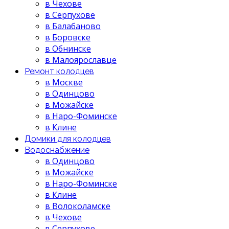
в Чехове
в Серпухове
в Балабаново
в Боровске
в Обнинске
в Малоярославце
Ремонт колодцев
в Москве
в Одинцово
в Можайске
в Наро-Фоминске
в Клине
Домики для колодцев
Водоснабжение
в Одинцово
в Можайске
в Наро-Фоминске
в Клине
в Волоколамске
в Чехове
в Серпухове