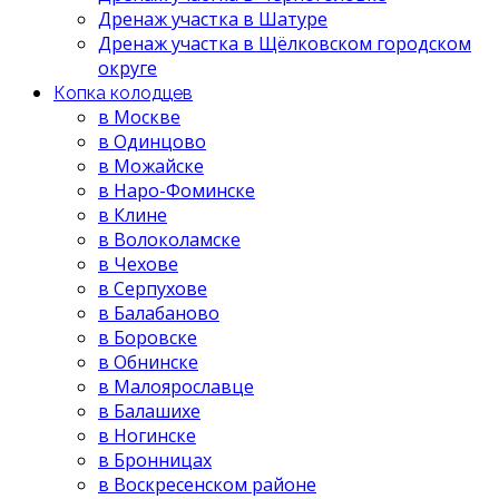
Дренаж участка в Шатуре
Дренаж участка в Щёлковском городском
округе
Копка колодцев
в Москве
в Одинцово
в Можайске
в Наро-Фоминске
в Клине
в Волоколамске
в Чехове
в Серпухове
в Балабаново
в Боровске
в Обнинске
в Малоярославце
в Балашихе
в Ногинске
в Бронницах
в Воскресенском районе