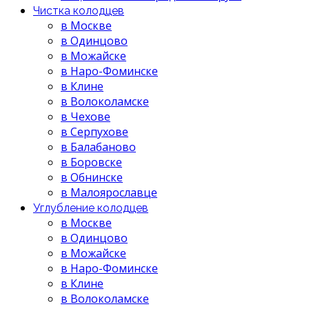
Чистка колодцев
в Москве
в Одинцово
в Можайске
в Наро-Фоминске
в Клине
в Волоколамске
в Чехове
в Серпухове
в Балабаново
в Боровске
в Обнинске
в Малоярославце
Углубление колодцев
в Москве
в Одинцово
в Можайске
в Наро-Фоминске
в Клине
в Волоколамске