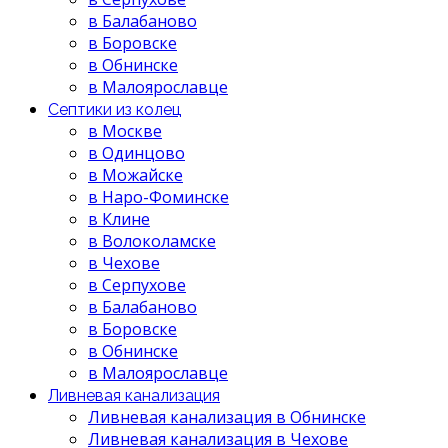
в Балабаново
в Боровске
в Обнинске
в Малоярославце
Септики из колец
в Москве
в Одинцово
в Можайске
в Наро-Фоминске
в Клине
в Волоколамске
в Чехове
в Серпухове
в Балабаново
в Боровске
в Обнинске
в Малоярославце
Ливневая канализация
Ливневая канализация в Обнинске
Ливневая канализация в Чехове