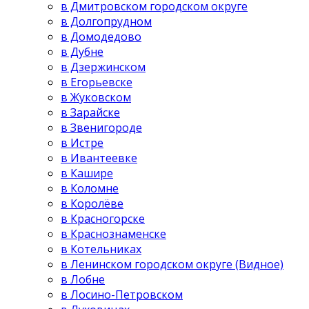
в Дмитровском городском округе
в Долгопрудном
в Домодедово
в Дубне
в Дзержинском
в Егорьевске
в Жуковском
в Зарайске
в Звенигороде
в Истре
в Ивантеевке
в Кашире
в Коломне
в Королёве
в Красногорске
в Краснознаменске
в Котельниках
в Ленинском городском округе (Видное)
в Лобне
в Лосино-Петровском