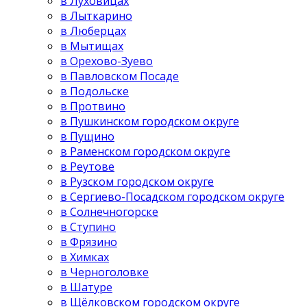
в Луховицах
в Лыткарино
в Люберцах
в Мытищах
в Орехово-Зуево
в Павловском Посаде
в Подольске
в Протвино
в Пушкинском городском округе
в Пущино
в Раменском городском округе
в Реутове
в Рузском городском округе
в Сергиево-Посадском городском округе
в Солнечногорске
в Ступино
в Фрязино
в Химках
в Черноголовке
в Шатуре
в Щёлковском городском округе