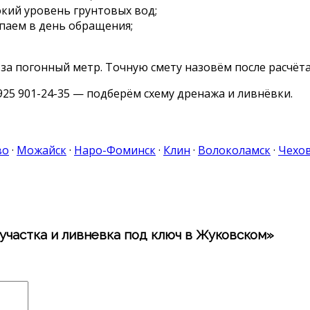
окий уровень грунтовых вод;
паем в день обращения;
 за погонный метр. Точную смету назовём после расчёта
925 901-24-35 — подберём схему дренажа и ливнёвки.
во
·
Можайск
·
Наро-Фоминск
·
Клин
·
Волоколамск
·
Чехо
участка и ливневка под ключ в Жуковском»