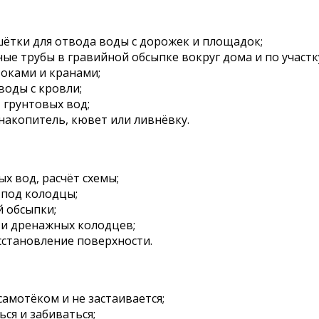
ётки для отвода воды с дорожек и площадок;
е трубы в гравийной обсыпке вокруг дома и по участк
оками и кранами;
воды с кровли;
 грунтовых вод;
акопитель, кювет или ливнёвку.
х вод, расчёт схемы;
 под колодцы;
й обсыпки;
и дренажных колодцев;
осстановление поверхности.
самотёком и не застаивается;
ся и забиваться;