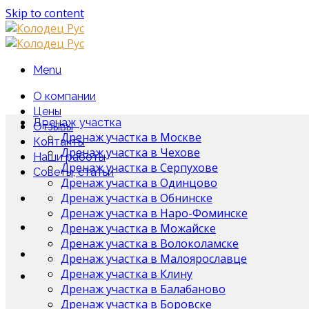
Skip to content
Menu
О компании
Цены
Дренаж участка
Отзывы
Дренаж участка в Москве
Контакты
Дренаж участка в Чехове
Наши работы
Дренаж участка в Серпухове
Советы, статьи
Дренаж участка в Одинцово
Дренаж участка в Обнинске
Дренаж участка в Наро-Фоминске
Дренаж участка в Можайске
Дренаж участка в Волоколамске
Дренаж участка в Малоярославце
Дренаж участка в Клину
Дренаж участка в Балабаново
Дренаж участка в Боровске