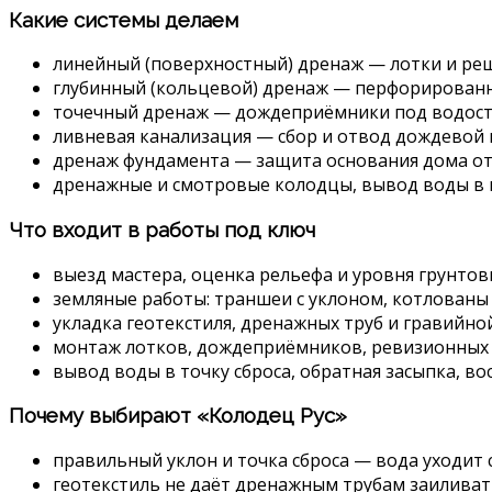
Какие системы делаем
линейный (поверхностный) дренаж — лотки и реш
глубинный (кольцевой) дренаж — перфорированны
точечный дренаж — дождеприёмники под водост
ливневая канализация — сбор и отвод дождевой 
дренаж фундамента — защита основания дома от
дренажные и смотровые колодцы, вывод воды в н
Что входит в работы под ключ
выезд мастера, оценка рельефа и уровня грунтовы
земляные работы: траншеи с уклоном, котлованы
укладка геотекстиля, дренажных труб и гравийно
монтаж лотков, дождеприёмников, ревизионных 
вывод воды в точку сброса, обратная засыпка, в
Почему выбирают «Колодец Рус»
правильный уклон и точка сброса — вода уходит 
геотекстиль не даёт дренажным трубам заиливать