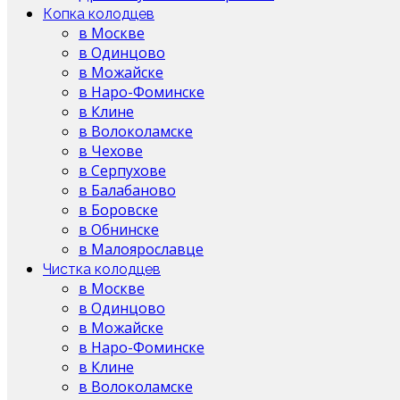
Копка колодцев
в Москве
в Одинцово
в Можайске
в Наро-Фоминске
в Клине
в Волоколамске
в Чехове
в Серпухове
в Балабаново
в Боровске
в Обнинске
в Малоярославце
Чистка колодцев
в Москве
в Одинцово
в Можайске
в Наро-Фоминске
в Клине
в Волоколамске