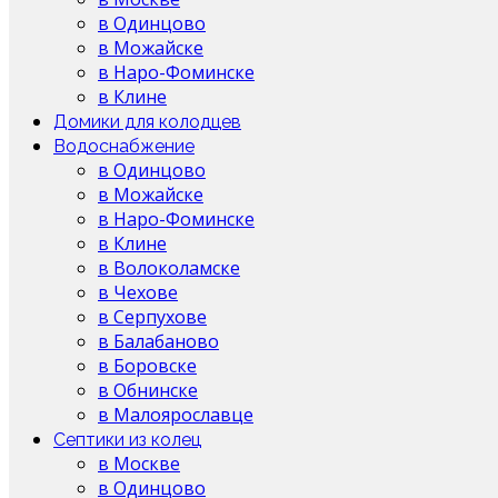
в Одинцово
в Можайске
в Наро-Фоминске
в Клине
Домики для колодцев
Водоснабжение
в Одинцово
в Можайске
в Наро-Фоминске
в Клине
в Волоколамске
в Чехове
в Серпухове
в Балабаново
в Боровске
в Обнинске
в Малоярославце
Септики из колец
в Москве
в Одинцово