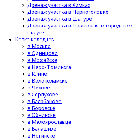
Дренаж участка в Химках
Дренаж участка в Черноголовке
Дренаж участка в Шатуре
Дренаж участка в Щёлковском городском
округе
Копка колодцев
в Москве
в Одинцово
в Можайске
в Наро-Фоминске
в Клине
в Волоколамске
в Чехове
в Серпухове
в Балабаново
в Боровске
в Обнинске
в Малоярославце
в Балашихе
в Ногинске