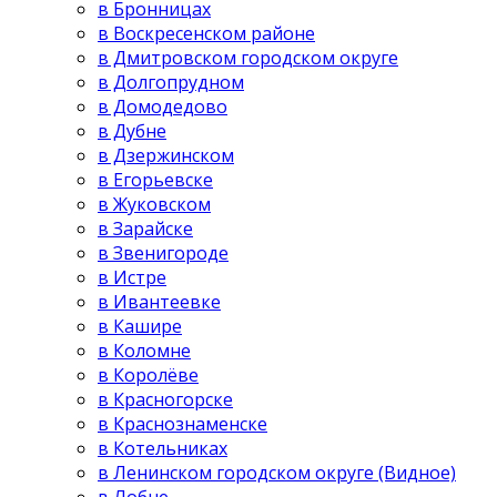
в Бронницах
в Воскресенском районе
в Дмитровском городском округе
в Долгопрудном
в Домодедово
в Дубне
в Дзержинском
в Егорьевске
в Жуковском
в Зарайске
в Звенигороде
в Истре
в Ивантеевке
в Кашире
в Коломне
в Королёве
в Красногорске
в Краснознаменске
в Котельниках
в Ленинском городском округе (Видное)
в Лобне