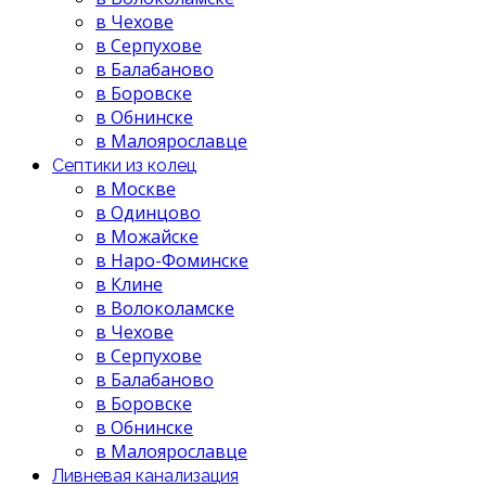
в Чехове
в Серпухове
в Балабаново
в Боровске
в Обнинске
в Малоярославце
Септики из колец
в Москве
в Одинцово
в Можайске
в Наро-Фоминске
в Клине
в Волоколамске
в Чехове
в Серпухове
в Балабаново
в Боровске
в Обнинске
в Малоярославце
Ливневая канализация