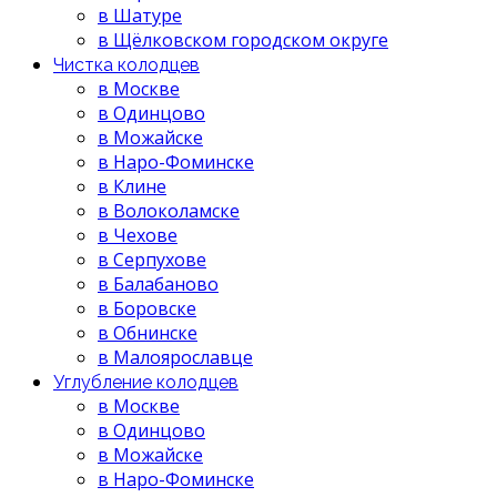
в Шатуре
в Щёлковском городском округе
Чистка колодцев
в Москве
в Одинцово
в Можайске
в Наро-Фоминске
в Клине
в Волоколамске
в Чехове
в Серпухове
в Балабаново
в Боровске
в Обнинске
в Малоярославце
Углубление колодцев
в Москве
в Одинцово
в Можайске
в Наро-Фоминске