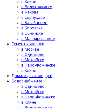
в Клине
в Волоколамске
в Чехове
в Серпухове
в Балабаново
в Боровске
в Обнинске
в Малоярославце
Ремонт колодцев
в Москве
в Одинцово
в Можайске
в Наро-Фоминске
в Клине
Домики для колодцев
Водоснабжение
в Одинцово
в Можайске
в Наро-Фоминске
в Клине
в Волоколамске