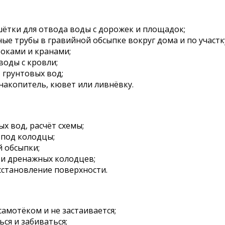
ётки для отвода воды с дорожек и площадок;
е трубы в гравийной обсыпке вокруг дома и по участк
оками и кранами;
воды с кровли;
 грунтовых вод;
акопитель, кювет или ливнёвку.
х вод, расчёт схемы;
 под колодцы;
й обсыпки;
и дренажных колодцев;
осстановление поверхности.
самотёком и не застаивается;
ся и забиваться;