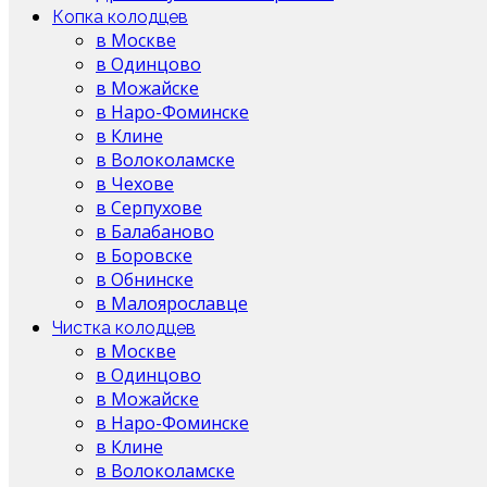
Копка колодцев
в Москве
в Одинцово
в Можайске
в Наро-Фоминске
в Клине
в Волоколамске
в Чехове
в Серпухове
в Балабаново
в Боровске
в Обнинске
в Малоярославце
Чистка колодцев
в Москве
в Одинцово
в Можайске
в Наро-Фоминске
в Клине
в Волоколамске