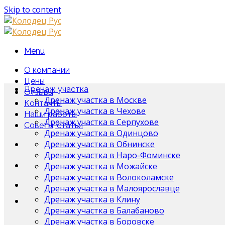
Skip to content
Menu
О компании
Цены
Дренаж участка
Отзывы
Дренаж участка в Москве
Контакты
Дренаж участка в Чехове
Наши работы
Дренаж участка в Серпухове
Советы, статьи
Дренаж участка в Одинцово
Дренаж участка в Обнинске
Дренаж участка в Наро-Фоминске
Дренаж участка в Можайске
Дренаж участка в Волоколамске
Дренаж участка в Малоярославце
Дренаж участка в Клину
Дренаж участка в Балабаново
Дренаж участка в Боровске