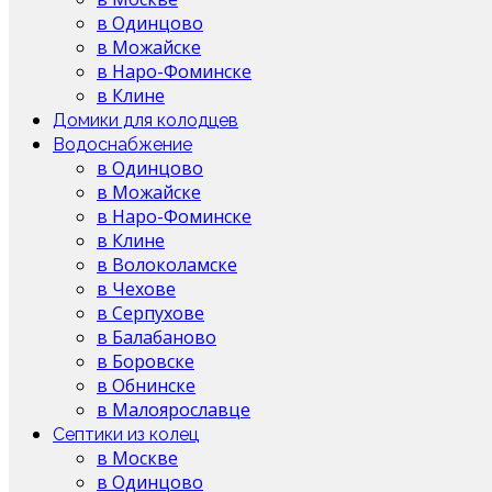
в Одинцово
в Можайске
в Наро-Фоминске
в Клине
Домики для колодцев
Водоснабжение
в Одинцово
в Можайске
в Наро-Фоминске
в Клине
в Волоколамске
в Чехове
в Серпухове
в Балабаново
в Боровске
в Обнинске
в Малоярославце
Септики из колец
в Москве
в Одинцово