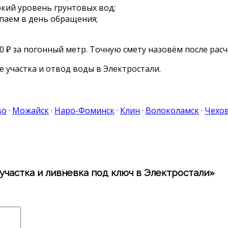
окий уровень грунтовых вод;
паем в день обращения;
0 ₽ за погонный метр. Точную смету назовём после расч
е участка и отвод воды в Электростали.
во
·
Можайск
·
Наро-Фоминск
·
Клин
·
Волоколамск
·
Чехо
участка и ливневка под ключ в Электростали»