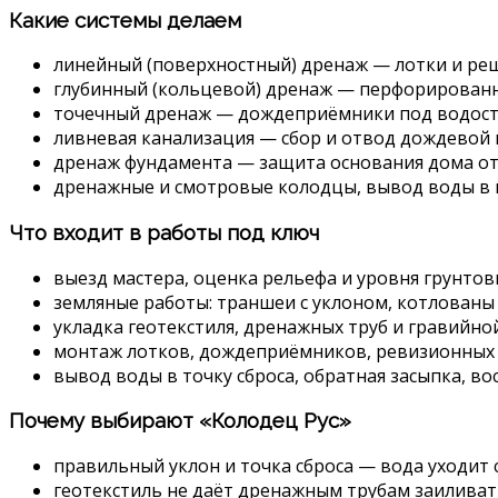
Какие системы делаем
линейный (поверхностный) дренаж — лотки и реш
глубинный (кольцевой) дренаж — перфорированны
точечный дренаж — дождеприёмники под водост
ливневая канализация — сбор и отвод дождевой 
дренаж фундамента — защита основания дома от
дренажные и смотровые колодцы, вывод воды в н
Что входит в работы под ключ
выезд мастера, оценка рельефа и уровня грунтовы
земляные работы: траншеи с уклоном, котлованы
укладка геотекстиля, дренажных труб и гравийно
монтаж лотков, дождеприёмников, ревизионных 
вывод воды в точку сброса, обратная засыпка, в
Почему выбирают «Колодец Рус»
правильный уклон и точка сброса — вода уходит 
геотекстиль не даёт дренажным трубам заиливать