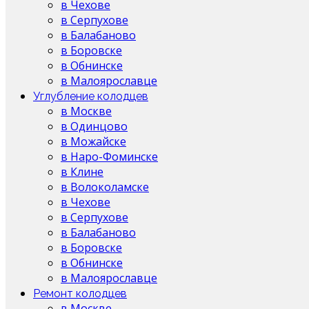
в Чехове
в Серпухове
в Балабаново
в Боровске
в Обнинске
в Малоярославце
Углубление колодцев
в Москве
в Одинцово
в Можайске
в Наро-Фоминске
в Клине
в Волоколамске
в Чехове
в Серпухове
в Балабаново
в Боровске
в Обнинске
в Малоярославце
Ремонт колодцев
в Москве