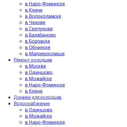
в Наро-Фоминске
в Клине
в Волоколамске
в Чехове
в Серпухове
в Балабаново
в Боровске
в Обнинске
в Малоярославце
Ремонт колодцев
в Москве
в Одинцово
в Можайске
в Наро-Фоминске
в Клине
Домики для колодцев
Водоснабжение
в Одинцово
в Можайске
в Наро-Фоминске