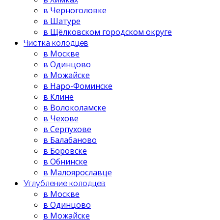
в Черноголовке
в Шатуре
в Щёлковском городском округе
Чистка колодцев
в Москве
в Одинцово
в Можайске
в Наро-Фоминске
в Клине
в Волоколамске
в Чехове
в Серпухове
в Балабаново
в Боровске
в Обнинске
в Малоярославце
Углубление колодцев
в Москве
в Одинцово
в Можайске