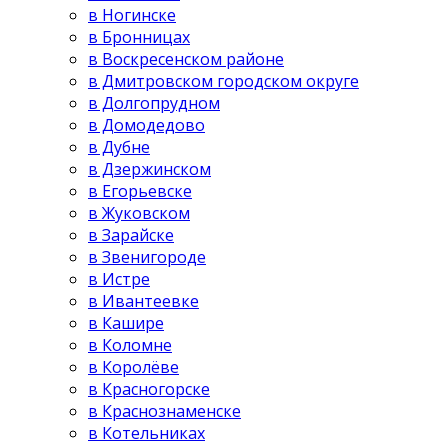
в Ногинске
в Бронницах
в Воскресенском районе
в Дмитровском городском округе
в Долгопрудном
в Домодедово
в Дубне
в Дзержинском
в Егорьевске
в Жуковском
в Зарайске
в Звенигороде
в Истре
в Ивантеевке
в Кашире
в Коломне
в Королёве
в Красногорске
в Краснознаменске
в Котельниках