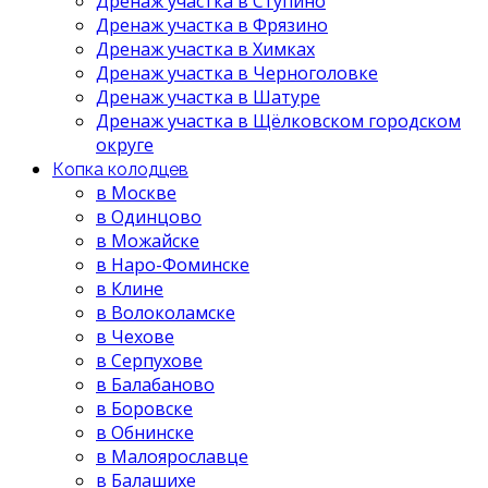
Дренаж участка в Ступино
Дренаж участка в Фрязино
Дренаж участка в Химках
Дренаж участка в Черноголовке
Дренаж участка в Шатуре
Дренаж участка в Щёлковском городском
округе
Копка колодцев
в Москве
в Одинцово
в Можайске
в Наро-Фоминске
в Клине
в Волоколамске
в Чехове
в Серпухове
в Балабаново
в Боровске
в Обнинске
в Малоярославце
в Балашихе